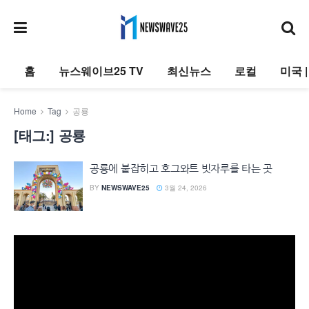
홈
뉴스웨이브25 TV
최신뉴스
로컬
미국 
Home
Tag
공룡
[태그:]
공룡
공룡에 붙잡히고 호그와트 빗자루를 타는 곳
BY
NEWSWAVE25
3월 24, 2026
동
영
상
플