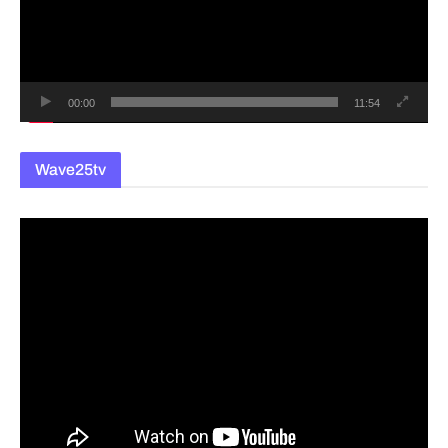
레
이
어
00:00
11:54
Wave25tv