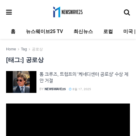
홈
뉴스웨이브25 TV
최신뉴스
로컬
미국 
Home
Tag
공로상
[태그:]
공로상
톰 크루즈, 트럼프의 ‘케네디센터 공로상’ 수상 제
안 거절
BY
NEWSWAVE25
8월 17, 2025
동
영
상
플