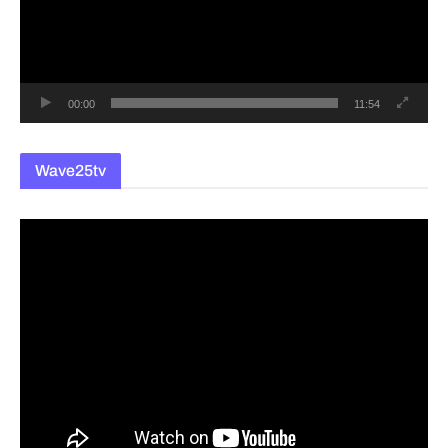
레
이
어
00:00
11:54
Wave25tv