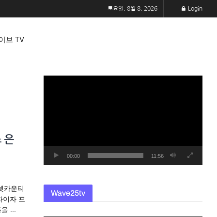
토요일, 8월 8, 2026
Login
이브 TV
동
영
상
플
레
 은
이
어
00:00
11:56
귀넷카운티
Wave25tv
자이자 프
 ...