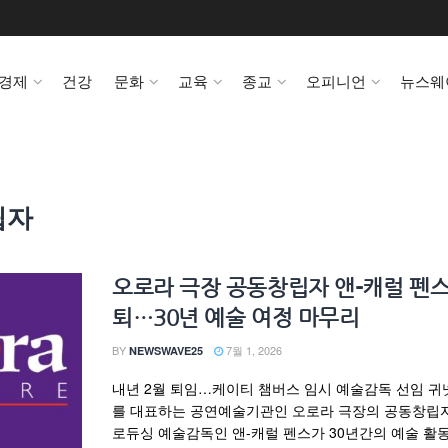
경제
건강
문화
교육
종교
오피니언
뉴스웨
립자
오로라 극장 공동창립자 앤-캐럴 펜스
퇴…30년 예술 여정 마무리
BY
7월 1, 2026
NEWSWAVE25
내년 2월 퇴임…케이티 챔버스 임시 예술감독 선임 
를 대표하는 공연예술기관인 오로라 극장의 공동창립
로듀싱 예술감독인 앤-캐럴 펜스가 30년간의 예술 활동을