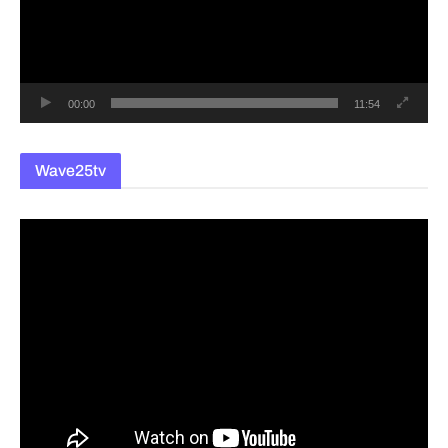
레
이
어
00:00
11:54
Wave25tv