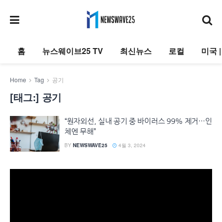
홈
뉴스웨이브25 TV
최신뉴스
로컬
미국 
Home
Tag
공기
[태그:]
공기
“원자외선, 실내 공기 중 바이러스 99% 제거…인
체엔 무해”
BY
NEWSWAVE25
4월 3, 2024
동
영
상
플