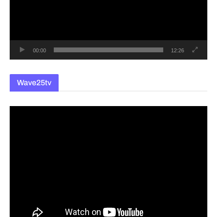
레
이
어
00:00
12:26
Wave25tv