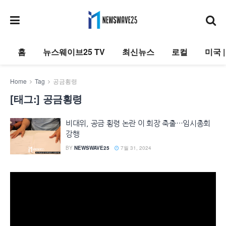
홈
뉴스웨이브25 TV
최신뉴스
로컬
미국 
Home
Tag
공금횡령
[태그:]
공금횡령
비대위, 공금 횡령 논란 이 회장 축출…임시총회
강행
BY
NEWSWAVE25
7월 31, 2024
동
영
상
플