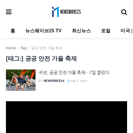
홈
뉴스웨이브25 TV
최신뉴스
로컬
미국 
Home
Tag
공공 안전 가을 축제
[태그:]
공공 안전 가을 축제
귀넷, 공공 안전 가을 축제…7일 열린다
BY
NEWSWAVE25
9월 5, 2024
동
영
상
플