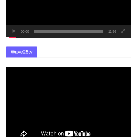
레
이
어
00:00
11:56
Wave25tv