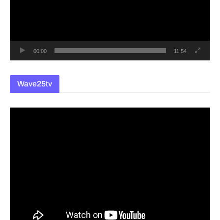
레
이
어
00:00
11:54
Wave25tv