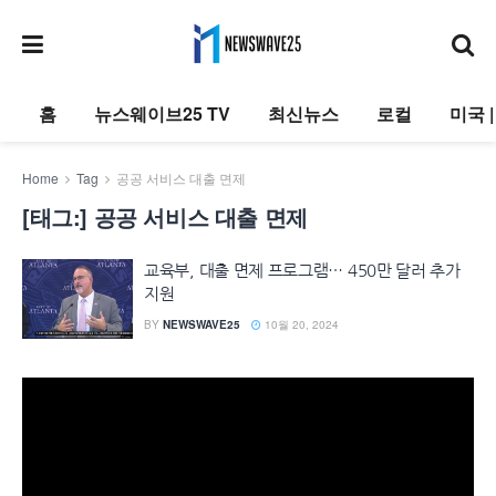
홈
뉴스웨이브25 TV
최신뉴스
로컬
미국 
Home
Tag
공공 서비스 대출 면제
[태그:]
공공 서비스 대출 면제
교육부, 대출 면제 프로그램… 450만 달러 추가
지원
BY
NEWSWAVE25
10월 20, 2024
동
영
상
플