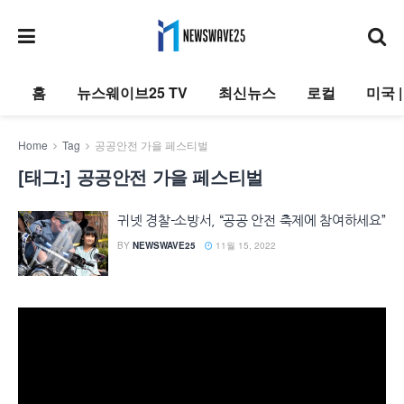
홈
뉴스웨이브25 TV
최신뉴스
로컬
미국 
Home
Tag
공공안전 가을 페스티벌
[태그:]
공공안전 가을 페스티벌
귀넷 경찰-소방서, “공공 안전 축제에 참여하세요”
BY
NEWSWAVE25
11월 15, 2022
동
영
상
플