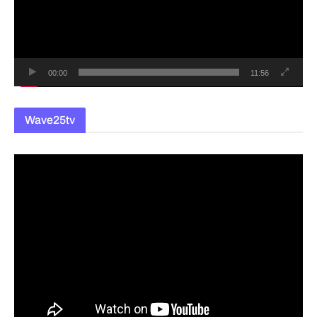
레
이
어
00:00
11:56
Wave25tv