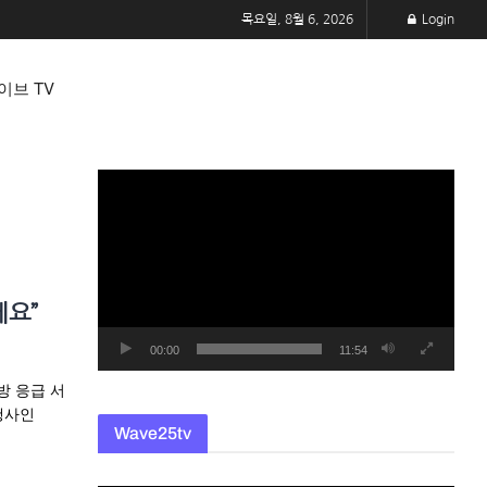
목요일, 8월 6, 2026
Login
이브 TV
동
영
상
플
레
세요”
이
어
00:00
11:54
방 응급 서
행사인
Wave25tv