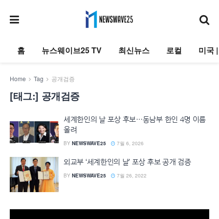
홈
뉴스웨이브25 TV
최신뉴스
로컬
미국 
Home
Tag
공개검증
[태그:]
공개검증
세계한인의 날 포상 후보…동남부 한인 4명 이름
올려
BY
NEWSWAVE25
7월 6, 2026
외교부 ‘세계한인의 날’ 포상 후보 공개 검증
BY
NEWSWAVE25
7월 26, 2022
동