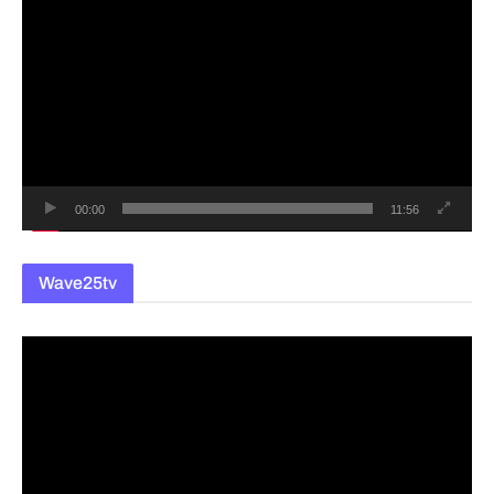
영
상
플
레
이
어
00:00
11:56
Wave25tv