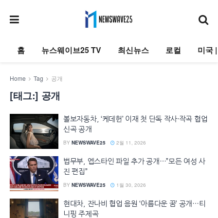
홈
뉴스웨이브25 TV
최신뉴스
로컬
미국 
Home
Tag
공개
[태그:]
공개
볼보자동차, ‘케데헌’ 이재 첫 단독 작사·작곡 협업
신곡 공개
BY
NEWSWAVE25
2월 11, 2026
법무부, 엡스타인 파일 추가 공개…”모든 여성 사
진 편집”
BY
NEWSWAVE25
1월 30, 2026
현대차, 잔나비 협업 음원 ‘아름다운 꿈’ 공개…티
니핑 주제곡