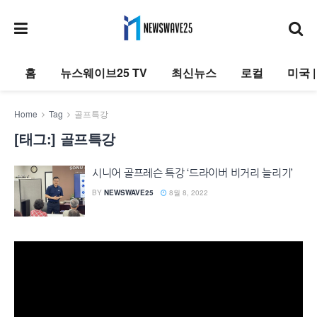
홈
뉴스웨이브25 TV
최신뉴스
로컬
미국 
Home
Tag
골프특강
[태그:]
골프특강
시니어 골프레슨 특강 ‘드라이버 비거리 늘리기’
BY
NEWSWAVE25
8월 8, 2022
동
영
상
플