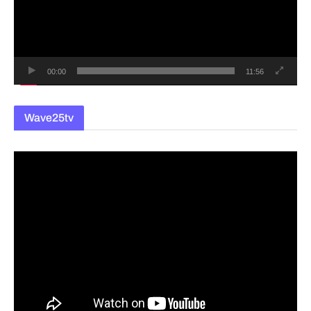
레
이
어
00:00
11:56
Wave25tv