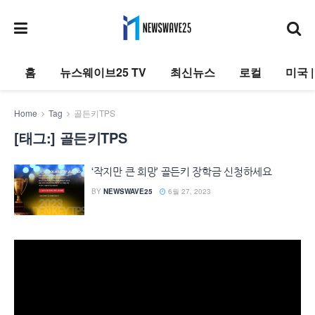
홈
뉴스웨이브25 TV
최신뉴스
로컬
미국 
Home
Tag
골든키TPS
[태그:]
골든키TPS
‘작지만 큰 희망’ 골든키 장학금 신청하세요
BY
NEWSWAVE25
6월 27, 2023
동
영
상
플