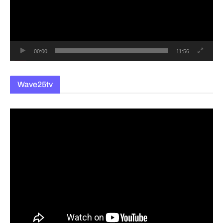
레
이
어
00:00
11:56
Wave25tv