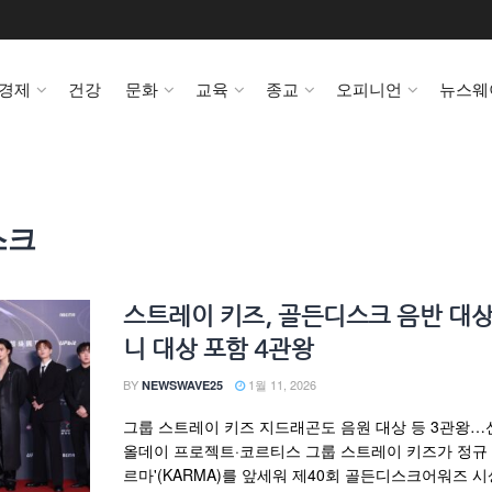
경제
건강
문화
교육
종교
오피니언
뉴스웨
스크
스트레이 키즈, 골든디스크 음반 대
니 대상 포함 4관왕
BY
1월 11, 2026
NEWSWAVE25
그룹 스트레이 키즈 지드래곤도 음원 대상 등 3관왕
올데이 프로젝트·코르티스 그룹 스트레이 키즈가 정규 
르마'(KARMA)를 앞세워 제40회 골든디스크어워즈 