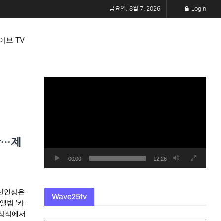
금요일, 8월 7, 2026
Login
이브 TV
동
영
상
플
레
상…제
이
어
00:00
12:26
…신인상은
Wave25tv
앨범 '카
시상식에서