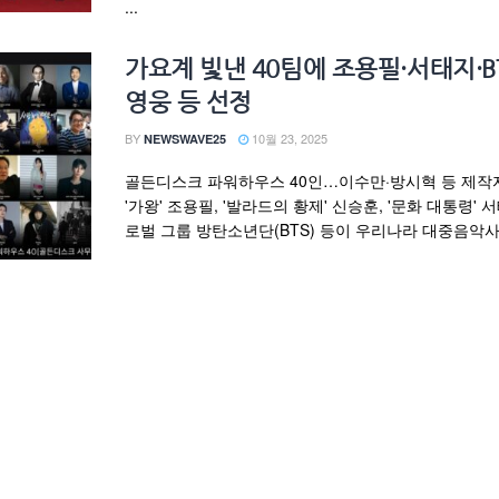
...
가요계 빛낸 40팀에 조용필·서태지·B
영웅 등 선정
BY
10월 23, 2025
NEWSWAVE25
골든디스크 파워하우스 40인…이수만·방시혁 등 제작
'가왕' 조용필, '발라드의 황제' 신승훈, '문화 대통령' 서
로벌 그룹 방탄소년단(BTS) 등이 우리나라 대중음악사에 