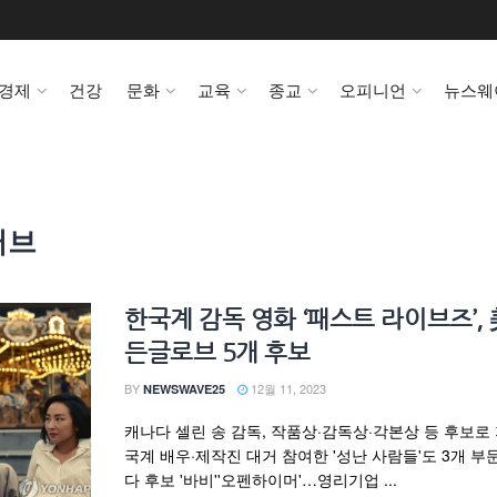
경제
건강
문화
교육
종교
오피니언
뉴스웨
러브
한국계 감독 영화 ‘패스트 라이브즈’, 
든글로브 5개 후보
BY
12월 11, 2023
NEWSWAVE25
캐나다 셀린 송 감독, 작품상·감독상·각본상 등 후보로
국계 배우·제작진 대거 참여한 '성난 사람들'도 3개 부
다 후보 '바비''오펜하이머'…영리기업 ...