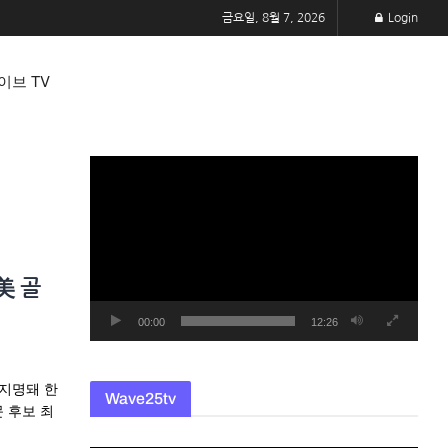
금요일, 8월 7, 2026
Login
이브 TV
동
영
상
플
레
美 골
이
어
00:00
12:26
 지명돼 한
Wave25tv
문 후보 최