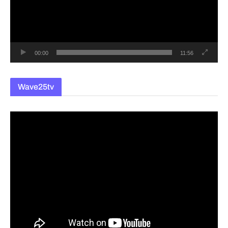
레
이
어
00:00
11:56
Wave25tv