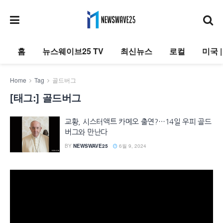
홈
뉴스웨이브25 TV
최신뉴스
로컬
미국 
Home
Tag
골드버그
[태그:]
골드버그
교황, 시스터액트 카메오 출연?…14일 우피 골드
버그와 만난다
BY
NEWSWAVE25
6월 9, 2024
동
영
상
플