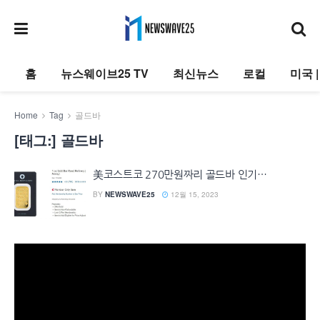
홈
뉴스웨이브25 TV
최신뉴스
로컬
미국 
Home
Tag
골드바
[태그:]
골드바
美코스트코 270만원짜리 골드바 인기…
BY
NEWSWAVE25
12월 15, 2023
동
영
상
플