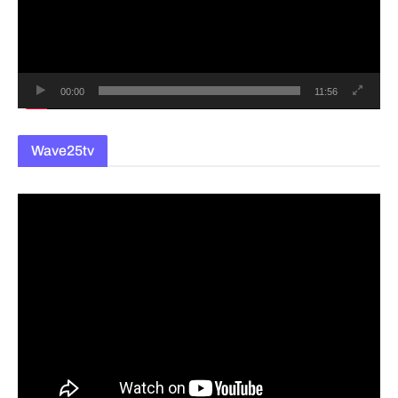
레
이
어
00:00
11:56
Wave25tv