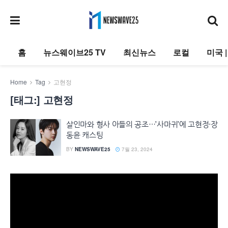
홈
뉴스웨이브25 TV
최신뉴스
로컬
미국 
Home
Tag
고현정
[태그:]
고현정
살인마와 형사 아들의 공조…’사마귀’에 고현정·장
동윤 캐스팅
BY
NEWSWAVE25
7월 23, 2024
동
영
상
플