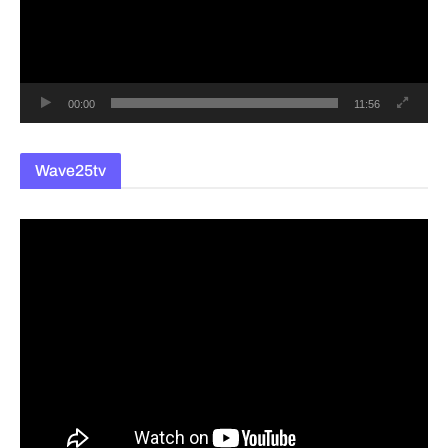
레
이
어
00:00
11:56
Wave25tv