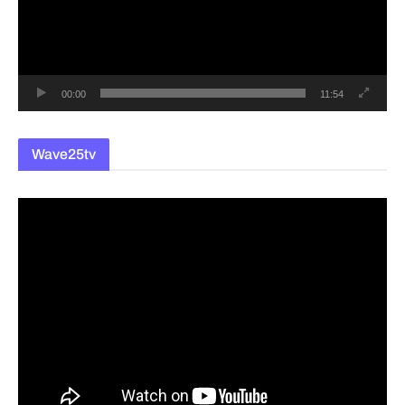
레
이
어
00:00
11:54
Wave25tv