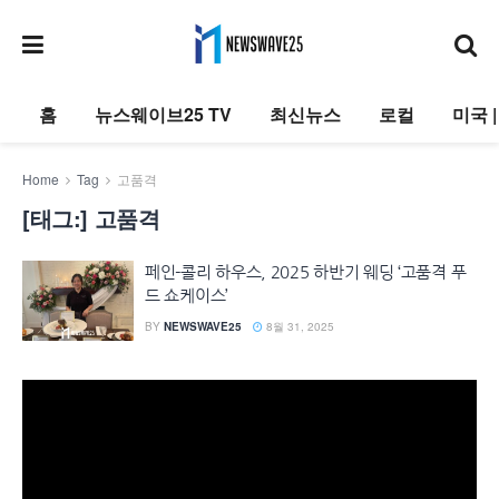
홈
뉴스웨이브25 TV
최신뉴스
로컬
미국 
Home
Tag
고품격
[태그:]
고품격
페인-콜리 하우스, 2025 하반기 웨딩 ‘고품격 푸
드 쇼케이스’
BY
NEWSWAVE25
8월 31, 2025
동
영
상
플