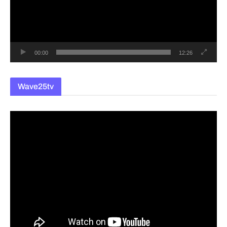
레
이
어
00:00
12:26
Wave25tv