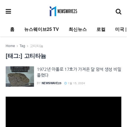
홈
뉴스웨이브25 TV
최신뉴스
로컬
미국 
Home
Tag
고티타늄
[태그:]
고티타늄
1972년 아폴로 17호가 가져온 달 암석 생성 비밀
풀렸다
BY
NEWSWAVE25
1월 15, 2024
동
영
상
플