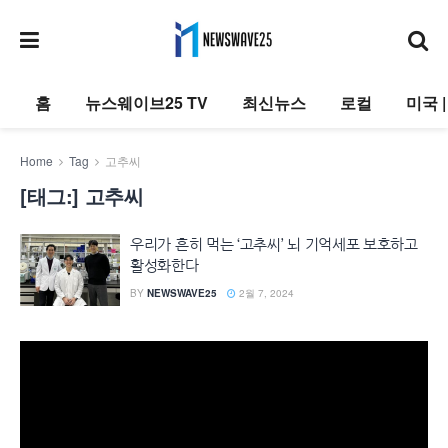
홈
뉴스웨이브25 TV
최신뉴스
로컬
미국 
Home
Tag
고추씨
[태그:]
고추씨
우리가 흔히 먹는 ‘고추씨’ 뇌 기억세포 보호하고
활성화한다
BY
NEWSWAVE25
2월 7, 2024
동
영
상
플