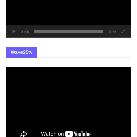
레
이
어
00:00
11:56
Wave25tv