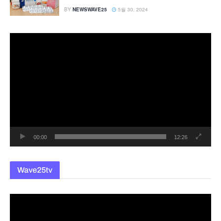
BY
NEWSWAVE25
5월 30, 2024
동
영
상
플
레
이
어
00:00
12:26
Wave25tv