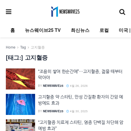
홈
뉴스웨이브25 TV
최신뉴스
로컬
미국 
Home
Tag
고지혈증
[태그:]
고지혈증
“조용히 쌓여 한순간에”…고지혈증, 젊을 때부터
막아야
BY
NEWSWAVE25
4월 26, 2026
고지혈증 약 스타틴, 만성 간질환 환자의 간암 예
방에도 효과
BY
NEWSWAVE25
4월 30, 2025
“고지혈증 치료제 스타틴, 염증 단백질 차단해 암
예방 효과”