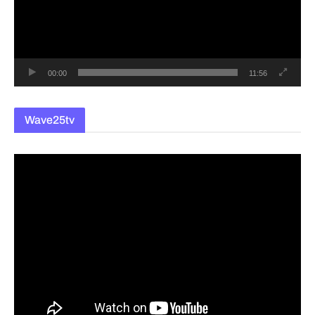
레
이
어
00:00
11:56
Wave25tv