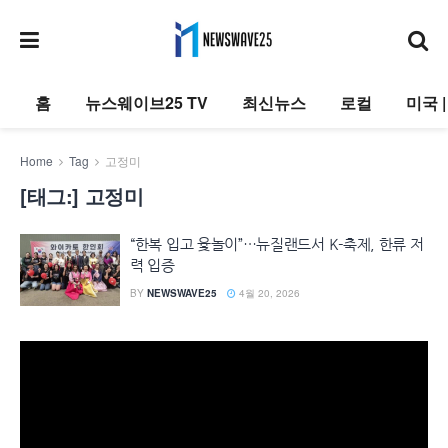
홈
뉴스웨이브25 TV
최신뉴스
로컬
미국 
Home
Tag
고정미
[태그:]
고정미
“한복 입고 윷놀이”…뉴질랜드서 K-축제, 한류 저
력 입증
BY
NEWSWAVE25
4월 20, 2026
동
영
상
플