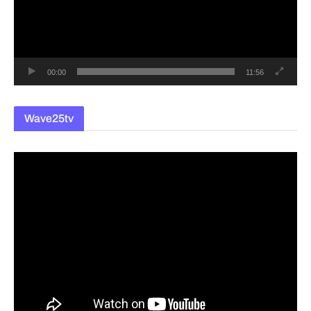
레
이
어
00:00
11:56
Wave25tv