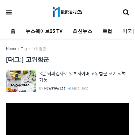
홈
뉴스웨이브25 TV
최신뉴스
로컬
미국 
Home
Tag
고위험군
[태그:]
고위험군
3분 뇌파검사로 알츠하이머 고위험군 조기 식별
가능
BY
NEWSWAVE25
9월 2, 2025
동
영
상
플