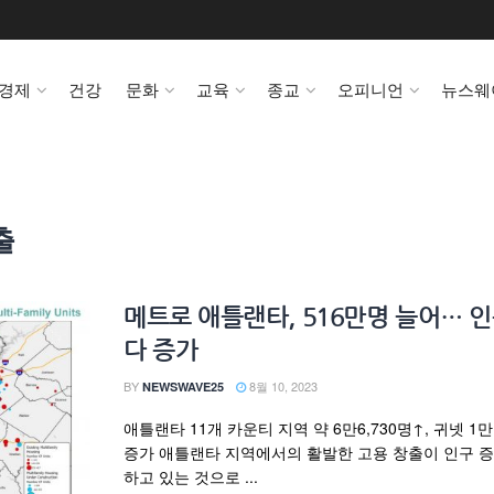
경제
건강
문화
교육
종교
오피니언
뉴스웨
출
메트로 애틀랜타, 516만명 늘어… 인
다 증가
BY
8월 10, 2023
NEWSWAVE25
애틀랜타 11개 카운티 지역 약 6만6,730명↑, 귀넷 1만 
증가 애틀랜타 지역에서의 활발한 고용 창출이 인구 
하고 있는 것으로 ...