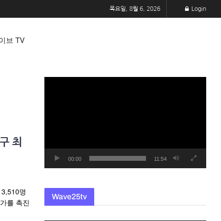
목요일, 8월 6, 2026
Login
이브 TV
동
영
상
플
레
구 최
이
어
00:00
11:54
3,510명
Wave25tv
증가를 촉진