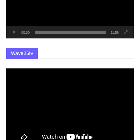
레
이
어
00:00
11:56
Wave25tv