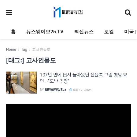
홈
뉴스웨이브25 TV
최신뉴스
로컬
미국 
Home
Tag
고사인물도
[태그:]
고사인물도
197년 만에 日서 돌아왔던 신윤복 그림 행방 묘
연…”도난 추정”
BY
NEWSWAVE25
6월 17, 2024
동
영
상
플