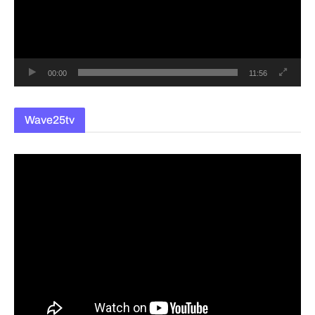
레
이
어
00:00
11:56
Wave25tv