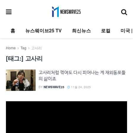
홈
뉴스웨이브25 TV
최신뉴스
로컬
미국 
Home
Tag
고사리
[태그:]
고사리
고사리처럼 꺾여도 다시 피어나는 게 재외동포들
의 삶이죠
BY
NEWSWAVE25
11월 24, 2025
동
영
상
플