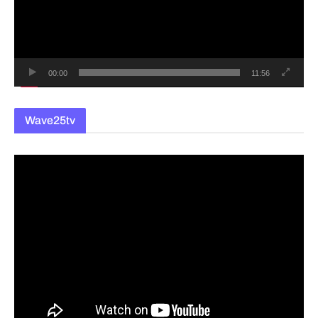
레
이
어
00:00
11:56
Wave25tv