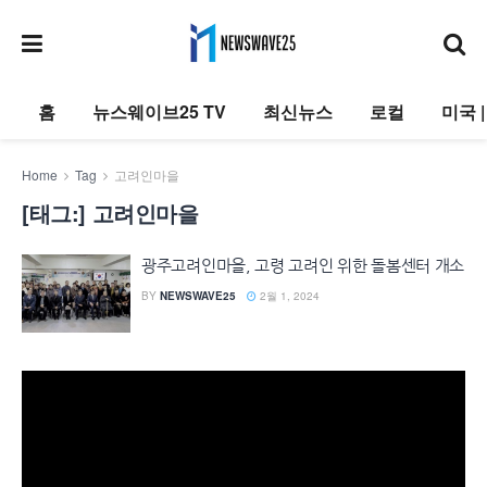
홈
뉴스웨이브25 TV
최신뉴스
로컬
미국 
Home
Tag
고려인마을
[태그:]
고려인마을
광주고려인마을, 고령 고려인 위한 돌봄센터 개소
BY
NEWSWAVE25
2월 1, 2024
동
영
상
플