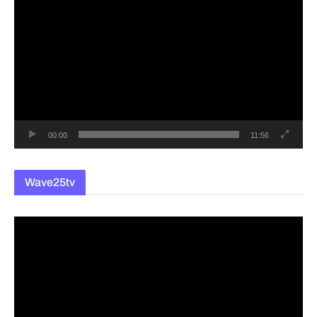
영
상
플
레
이
어
00:00
11:56
Wave25tv