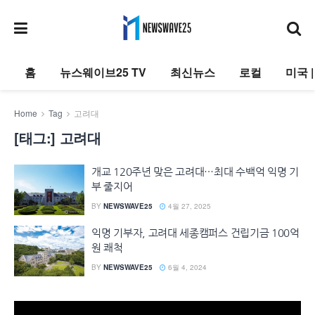
홈
뉴스웨이브25 TV
최신뉴스
로컬
미국 
Home
Tag
고려대
[태그:]
고려대
개교 120주년 맞은 고려대…최대 수백억 익명 기
부 줄지어
BY
NEWSWAVE25
4월 27, 2025
익명 기부자, 고려대 세종캠퍼스 건립기금 100억
원 쾌척
BY
NEWSWAVE25
6월 4, 2024
동