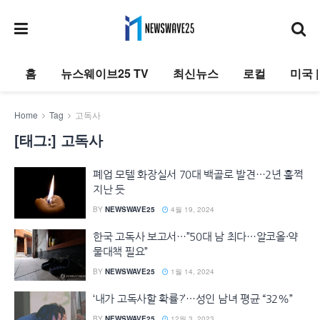
홈
뉴스웨이브25 TV
최신뉴스
로컬
미국 
Home
Tag
고독사
[태그:]
고독사
폐업 모텔 화장실서 70대 백골로 발견…2년 훌쩍
지난 듯
BY
NEWSWAVE25
4월 19, 2024
한국 고독사 보고서…”50대 남 최다…알코올·약
물대책 필요”
BY
NEWSWAVE25
1월 14, 2024
‘내가 고독사할 확률?’…성인 남녀 평균 “32%”
BY
NEWSWAVE25
12월 3, 2023