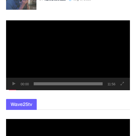
동
영
상
플
레
이
어
00:00
11:56
Wave25tv