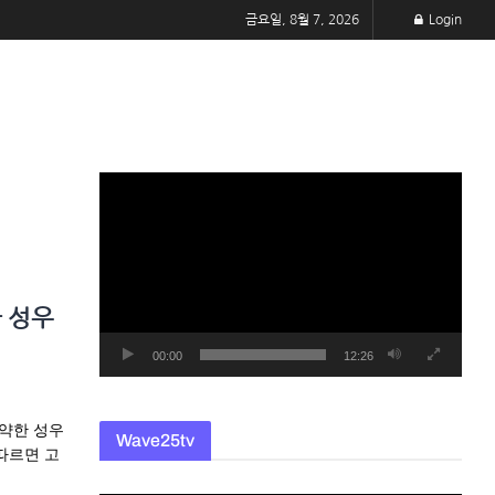
금요일, 8월 7, 2026
Login
동
영
상
플
레
한 성우
이
어
00:00
12:26
활약한 성우
Wave25tv
따르면 고