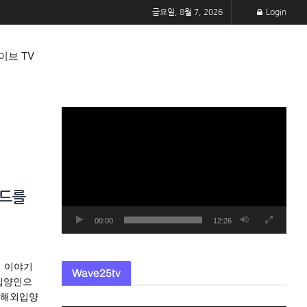
금요일, 8월 7, 2026
Login
이브 TV
동
영
상
플
레
티드를
이
어
00:00
12:26
의 이야기
Wave25tv
외입양인으
 해외입양