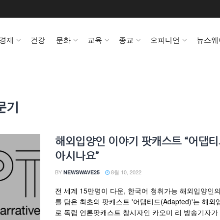
경제
건강
문화
교육
종교
오피니언
뉴스웨
문기
해외입양인 이야기 팟캐스트 “어댑
아시나요”
BY
8월 10, 2022
NEWSWAVE25
전 세계 15만명이 다운, 한국어 청취가능 해외입양인
를 담은 최초의 팟캐스트 '어댑티드(Adapted)'는 해
로 독립 언론팟캐스트 창시자인 카오미 리 방송기자가