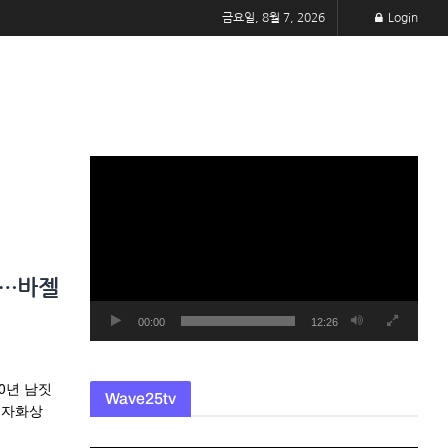
금요일, 8월 7, 2026
Login
동
영
상
플
레
상…바젤
이
어
00:00
12:26
0년 남짓
Wave25tv
의 자화상