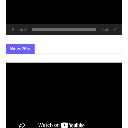
레
이
어
00:00
12:26
Wave25tv