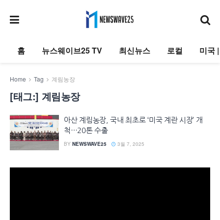
홈
뉴스웨이브25 TV
최신뉴스
로컬
미국 
Home
Tag
계림농장
[태그:]
계림농장
아산 계림농장, 국내 최초로 ‘미국 계란 시장’ 개
척…20톤 수출
BY
NEWSWAVE25
3월 7, 2025
동
영
상
플