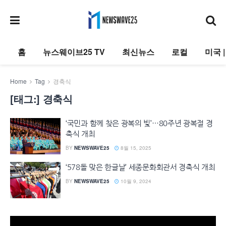
홈
뉴스웨이브25 TV
최신뉴스
로컬
미국 
Home
Tag
경축식
[태그:]
경축식
‘국민과 함께 찾은 광복의 빛’…80주년 광복절 경
축식 개최
BY
NEWSWAVE25
8월 15, 2025
‘578돌 맞은 한글날’ 세종문화회관서 경축식 개최
BY
NEWSWAVE25
10월 9, 2024
동