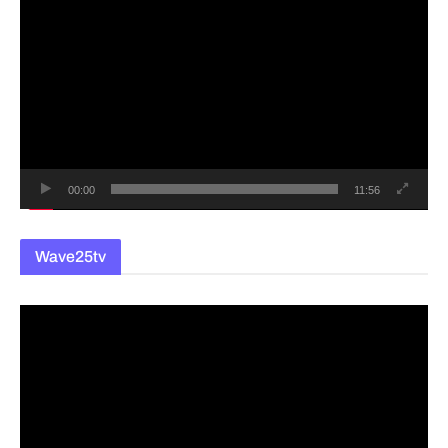
영
상
플
레
이
어
00:00
11:56
Wave25tv