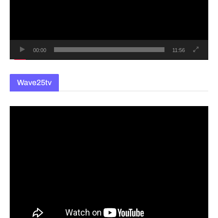
레
이
어
00:00
11:56
Wave25tv