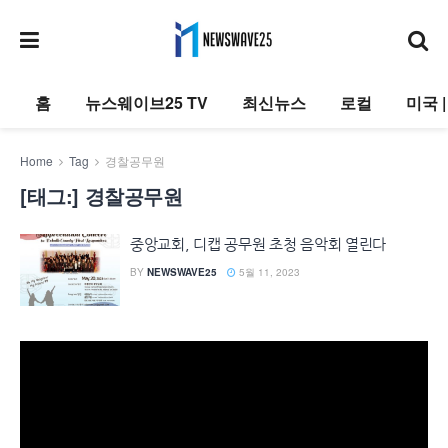
홈
뉴스웨이브25 TV
최신뉴스
로컬
미국 
Home
Tag
경찰공무원
[태그:]
경찰공무원
중앙교회, 디캡 공무원 초청 음악회 열린다
BY
NEWSWAVE25
5월 11, 2023
동
영
상
플