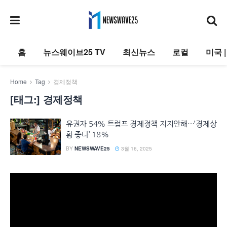
홈
뉴스웨이브25 TV
최신뉴스
로컬
미국 
Home
Tag
경제정책
[태그:]
경제정책
유권자 54% 트럼프 경제정책 지지안해…’경제상
황 좋다’ 18%
BY
NEWSWAVE25
3월 16, 2025
동
영
상
플