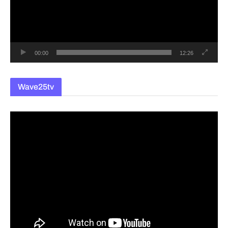
레
이
어
00:00
12:26
Wave25tv