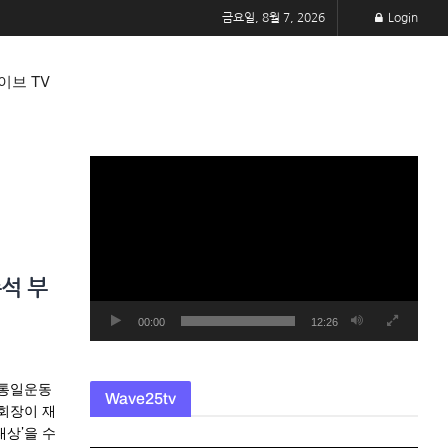
금요일, 8월 7, 2026
Login
이브 TV
동
영
상
플
레
석 부
이
어
00:00
12:26
도통일운동
Wave25tv
회장이 재
대상’을 수