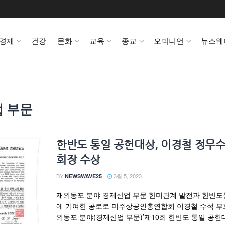
경제
건강
문화
교육
종교
오피니언
뉴스웨
 부문
한반도 통일 공헌대상, 이경철 정무수
회장 수상
BY
3월 5, 2023
NEWSWAVE25
재외동포 분야 경제산업 부문 한미관계 발전과 한반
에 기여한 공로로 미주상공인총연합회 이경철 수석 부
외동포 분야(경제산업 부문)’제10회 한반도 통일 공헌