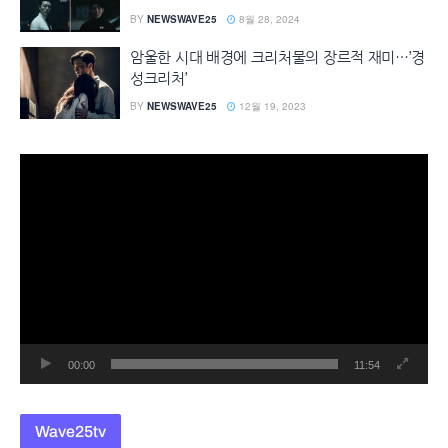
BY
NEWSWAVE25
8월 28, 2024
암울한 시대 배경에 크리처물의 장르적 재미…’경
성크리처’
BY
NEWSWAVE25
12월 19, 2023
동
영
상
플
레
이
어
00:00
11:54
Wave25tv