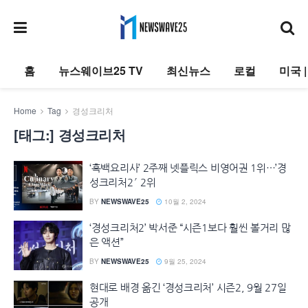
홈
뉴스웨이브25 TV
최신뉴스
로컬
미국 
Home
Tag
경성크리처
[태그:]
경성크리처
‘흑백요리사’ 2주째 넷플릭스 비영어권 1위…’경
성크리처2′ 2위
BY
NEWSWAVE25
10월 2, 2024
‘경성크리처2’ 박서준 “시즌1보다 훨씬 볼거리 많
은 액션”
BY
NEWSWAVE25
9월 25, 2024
현대로 배경 옮긴 ‘경성크리처’ 시즌2, 9월 27일
공개