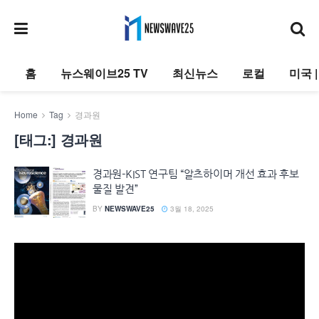
홈
뉴스웨이브25 TV
최신뉴스
로컬
미국 
Home
Tag
경과원
[태그:]
경과원
경과원-KIST 연구팀 “알츠하이머 개선 효과 후보
물질 발견”
BY
NEWSWAVE25
3월 18, 2025
동
영
상
플