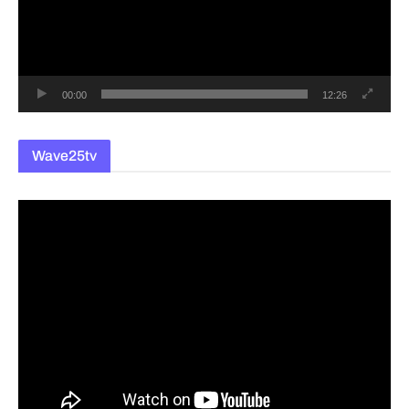
레
이
어
00:00
12:26
Wave25tv