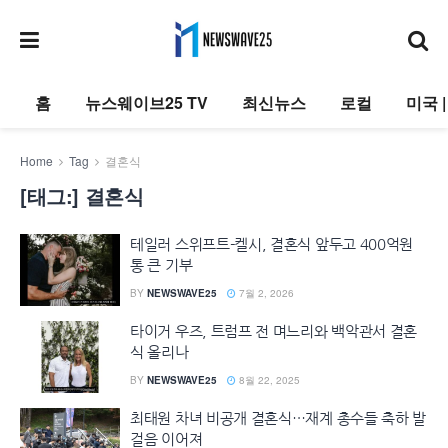
홈
뉴스웨이브25 TV
최신뉴스
로컬
미국 
Home
Tag
결혼식
[태그:]
결혼식
테일러 스위프트-켈시, 결혼식 앞두고 400억원
통 큰 기부
BY
NEWSWAVE25
7월 2, 2026
타이거 우즈, 트럼프 전 며느리와 백악관서 결혼
식 올리나
BY
NEWSWAVE25
8월 22, 2025
최태원 차녀 비공개 결혼식…재계 총수들 축하 발
걸음 이어져