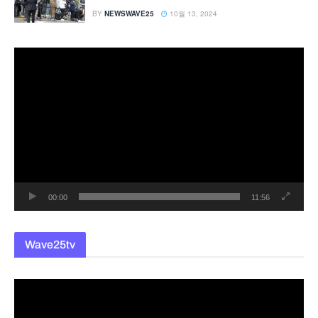
BY
NEWSWAVE25
10월 13, 2024
동
영
상
플
레
이
어
00:00
11:56
Wave25tv