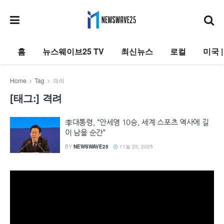
홈
뉴스웨이브25 TV
최신뉴스
로컬
미국 
Home
Tag
격려
[태그:]
격려
李대통령, “안세영 10승, 세계 스포츠 역사에 길
이 남을 순간”
BY
NEWSWAVE25
11월 25, 2025
동
영
상
플