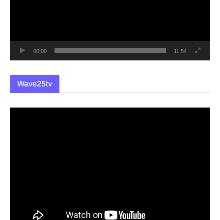
레
이
어
00:00
11:54
Wave25tv