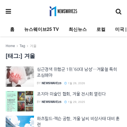
홈
뉴스웨이브25 TV
최신뉴스
로컬
미국 
Home
Tag
겨울
[태그:]
겨울
심근경색 위험군 1위 ’60대 남성’…겨울철 특히
조심해야
BY
NEWSWAVE25
1월 26, 2026
조지아 미술인 협회, 겨울 전시회 열린다
BY
NEWSWAVE25
1월 29, 2025
하츠필드-잭슨 공항, 겨울 날씨 비상사태 대비 훈
련