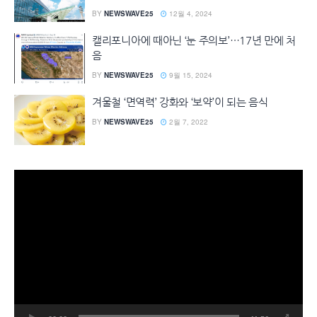
BY
NEWSWAVE25
12월 4, 2024
캘리포니아에 때아닌 ‘눈 주의보’…17년 만에 처
음
BY
NEWSWAVE25
9월 15, 2024
겨울철 ‘면역력’ 강화와 ‘보약’이 되는 음식
BY
NEWSWAVE25
2월 7, 2022
동
영
상
플
레
이
어