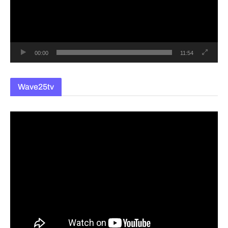
레
이
어
00:00
11:54
Wave25tv