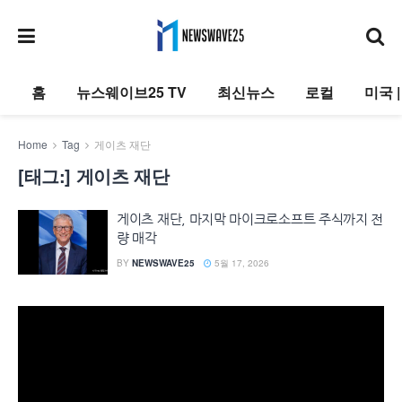
홈
뉴스웨이브25 TV
최신뉴스
로컬
미국 
Home
Tag
게이츠 재단
[태그:]
게이츠 재단
게이츠 재단, 마지막 마이크로소프트 주식까지 전
량 매각
BY
NEWSWAVE25
5월 17, 2026
동
영
상
플