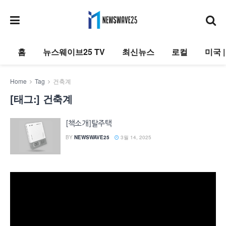
홈
뉴스웨이브25 TV
최신뉴스
로컬
미국 
Home
Tag
건축계
[태그:]
건축계
[책소개]탈주택
BY
NEWSWAVE25
3월 14, 2025
동
영
상
플