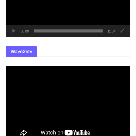
레
이
어
00:00
11:54
Wave25tv