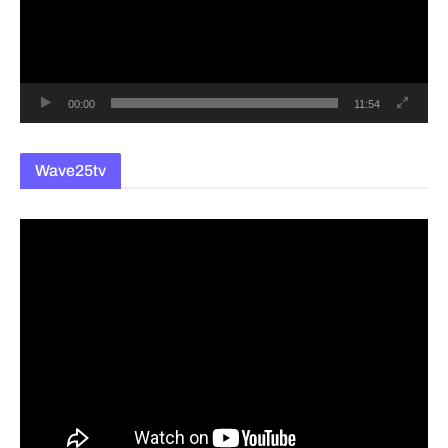
레
이
어
00:00
11:54
Wave25tv