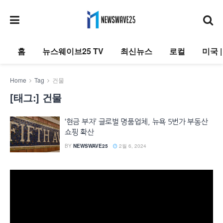
홈
뉴스웨이브25 TV
최신뉴스
로컬
미국 
Home
Tag
건물
[태그:]
건물
‘현금 부자’ 글로벌 명품업체, 뉴욕 5번가 부동산
쇼핑 확산
BY
NEWSWAVE25
2월 6, 2024
동
영
상
플