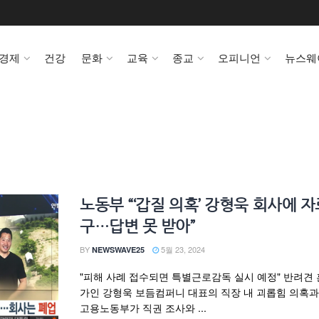
경제
건강
문화
교육
종교
오피니언
뉴스웨
노동부 “‘갑질 의혹’ 강형욱 회사에 자
구…답변 못 받아”
BY
5월 23, 2024
NEWSWAVE25
"피해 사례 접수되면 특별근로감독 실시 예정" 반려견 
가인 강형욱 보듬컴퍼니 대표의 직장 내 괴롭힘 의혹과
고용노동부가 직권 조사와 ...