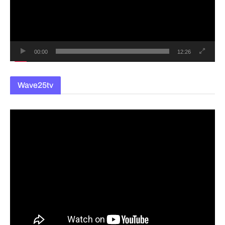
레
이
어
00:00
12:26
Wave25tv