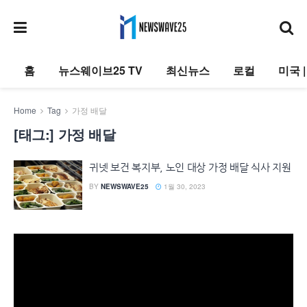
홈
뉴스웨이브25 TV
최신뉴스
로컬
미국 
Home
Tag
가정 배달
[태그:]
가정 배달
귀넷 보건 복지부, 노인 대상 가정 배달 식사 지원
BY
NEWSWAVE25
1월 30, 2023
동
영
상
플