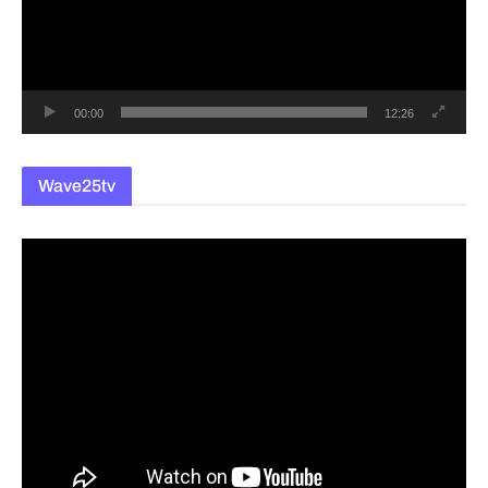
레
이
어
00:00
12:26
Wave25tv