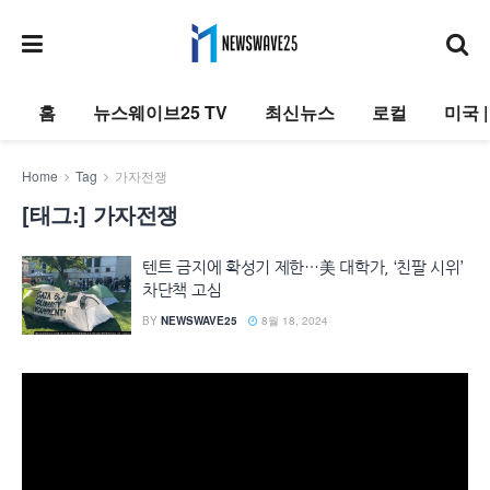
홈
뉴스웨이브25 TV
최신뉴스
로컬
미국 
Home
Tag
가자전쟁
[태그:]
가자전쟁
텐트 금지에 확성기 제한…美 대학가, ‘친팔 시위’
차단책 고심
BY
NEWSWAVE25
8월 18, 2024
동
영
상
플