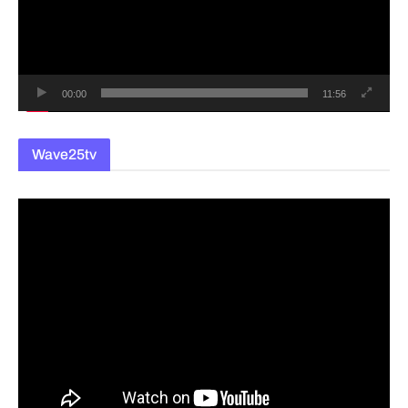
레
이
어
00:00
11:56
Wave25tv