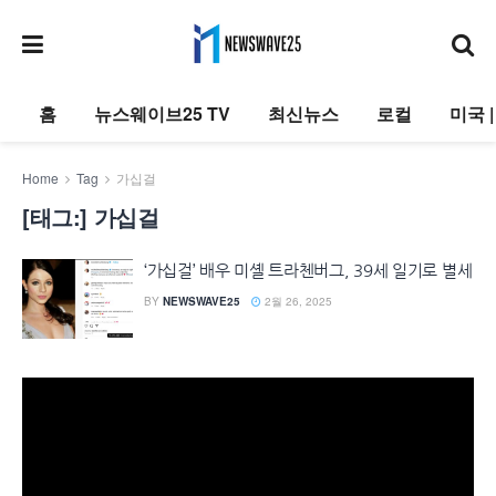
홈
뉴스웨이브25 TV
최신뉴스
로컬
미국 
Home
Tag
가십걸
[태그:]
가십걸
‘가십걸’ 배우 미셸 트라첸버그, 39세 일기로 별세
BY
NEWSWAVE25
2월 26, 2025
동
영
상
플